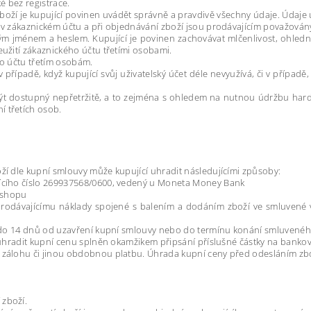
é bez registrace.
boží je kupující povinen uvádět správně a pravdivě všechny údaje. Údaje uv
v zákaznickém účtu a při objednávání zboží jsou prodávajícím považován
kým jménem a heslem. Kupující je povinen zachovávat mlčenlivost, ohled
užití zákaznického účtu třetími osobami.
o účtu třetím osobám.
v případě, když kupující svůj uživatelský účet déle nevyužívá, či v případ
 být dostupný nepřetržitě, a to zejména s ohledem na nutnou údržbu har
 třetích osob.
í dle kupní smlouvy může kupující uhradit následujícími způsoby:
ícího číslo 269937568/0600, vedený u Moneta Money Bank
 eshopu
prodávajícímu náklady spojené s balením a dodáním zboží ve smluvené vý
á do 14 dnů od uzavření kupní smlouvy nebo do termínu konání smluvenéh
uhradit kupní cenu splněn okamžikem připsání příslušné částky na bankov
zálohu či jinou obdobnou platbu. Úhrada kupní ceny před odesláním zbo
zboží.