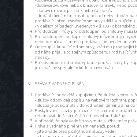
-dodávce zboží v uzavřeném obalu, které kupující z oba
-dodávce zvukové nebo obrazové nahrávky nebo počít
- dodávce novin, periodik nebo časopisů,
- dodání digitálního obsahu, pokud nebyl dodán na
prodávající před uzavřením smlouvy sdělil kupujícímu
- v dalších případech uvedených v § 1837 občanského 
Pro dodržení lhůty pro odstoupení od smlouvy musí ku
Pro odstoupení od kupní smlouvy může kupující využí
nebo doručovací adresu prodávajícího uvedenou v těc
Odstoupí-li kupující od smlouvy, vrátí mu prodávajíc
od něho přijal, a to stejným způsobem. Prodávající vr
náklady.
Po odstoupení od smlouvy bude poukaz, který byl kupu
je označený speciálním kódem a evidován.
VII. PRÁVA Z VADNÉHO PLNĚNÍ
Prodávající odpovídá kupujícímu, že služba, kterou s
- služby odpovídají popisu na webovém rozhraní, popi
- služba je poskytnuta v dohodnutém termínu a na d
Poskytované služby je možné reklamovat v průběhu j
reklamovat do šesti měsíců od poskytnutí služby
V případě, že byla vadně poskytnuta služba, máte právo
Práva z vadného plnění Vám nenáleží, pokud:
- jste o vadě před poskytnutím služby věděli
- jste vadu sami způsobili, zejména porušením Všeob