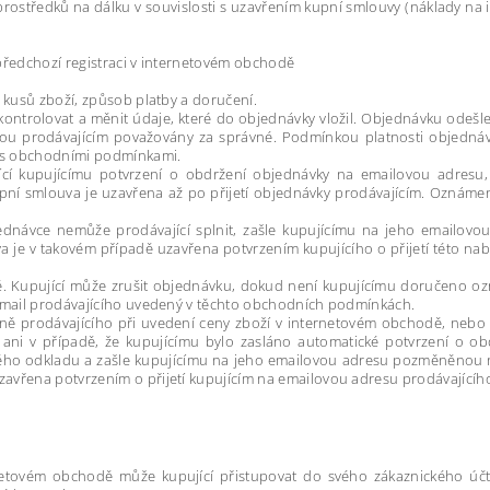
rostředků na dálku v souvislosti s uzavřením kupní smlouvy (náklady na i
 předchozí registraci v internetovém obchodě
.
t kusů zboží, způsob platby a doručení.
trolovat a měnit údaje, které do objednávky vložil. Objednávku odešle 
u prodávajícím považovány za správné. Podmínkou platnosti objednáv
il s obchodními podmínkami.
í kupujícímu potvrzení o obdržení objednávky na emailovou adresu, k
pní smlouva je uzavřena až po přijetí objednávky prodávajícím. Oznámen
ednávce nemůže prodávající splnit, zašle kupujícímu na jeho email
a je v takovém případě uzavřena potvrzením kupujícího o přijetí této n
é. Kupující může zrušit objednávku, dokud není kupujícímu doručeno ozn
o email prodávajícího uvedený v těchto obchodních podmínkách.
raně prodávajícího při uvedení ceny zboží v internetovém obchodě, nebo
 ani v případě, že kupujícímu bylo zasláno automatické potvrzení o 
čného odkladu a zašle kupujícímu na jeho emailovou adresu pozměněnou
zavřena potvrzením o přijetí kupujícím na emailovou adresu prodávajícíh
rnetovém obchodě může kupující přistupovat do svého zákaznického úč