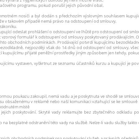
lu vyňal a z hygienických důvodů jej není možné vrátit,
ačového programu, pokud porušil jejich původní obal,
 hmotném nosiči a byl dodán s předchozím výslovným souhlasem kupují
, že v takovém případě nemá právo na odstoupení od smlouvy,
zákoníku.
pující odeslat prohlášení o odstoupení ve lhůtě pro odstoupení od smlo
t vzorový formulář k odstoupení od smlouvy poskytovaný prodávajícím. O
hto obchodních podmínkách. Prodávající potvrdí kupujícímu bezodkladně 
í bezodkladně, nejpozději však do 14 dnů od odstoupení od smlouvy, vše
átí kupujícímu přijaté peněžní prostředky jiným způsobem jen tehdy, poku
jícímu vystaven, vyškrtnut ze seznamu účastníků kurzu a kupující je pov
i formou poukazu zakoupil, nemá vadu a je poskytnuta ve shodě se smlouv
su obsaženému v reklamě nebo naší komunikaci vztahující se ke smlouvě
ohodnutém místě
ejich poskytování. Skryté vady reklamujte bez zbytečného odkladu po 
 na bezplatné odstranění této vady na službě. Nelze-li vadu služby takto
ecných obchodních podmínek pro poskytování služeb a právních předpisů