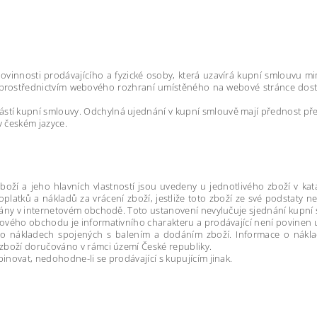
innosti prodávajícího a fyzické osoby, která uzavírá kupní smlouvu mim
í“) prostřednictvím webového rozhraní umístěného na webové stránce dos
stí kupní smlouvy. Odchylná ujednání v kupní smlouvě mají přednost p
v českém jazyce.
zboží a jeho hlavních vlastností jsou uvedeny u jednotlivého zboží v k
oplatků a nákladů za vrácení zboží, jestliže toto zboží ze své podstaty
ovány v internetovém obchodě. Toto ustanovení nevylučuje sjednání kupní
tového obchodu je informativního charakteru a prodávající není povinen 
 o nákladech spojených s balením a dodáním zboží. Informace o nákl
 zboží doručováno v rámci území České republiky.
inovat, nedohodne-li se prodávající s kupujícím jinak.