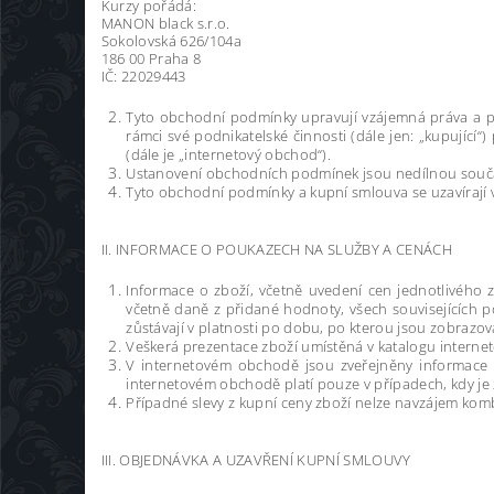
Kurzy pořádá:
MANON black s.r.o.
Sokolovská 626/104a
186 00 Praha 8
IČ: 22029443
Tyto obchodní podmínky upravují vzájemná práva a pov
rámci své podnikatelské činnosti (dále jen: „kupujíc
(dále je „internetový obchod“).
Ustanovení obchodních podmínek jsou nedílnou součá
Tyto obchodní podmínky a kupní smlouva se uzavírají 
II. INFORMACE O POUKAZECH NA SLUŽBY A CENÁCH
Informace o zboží, včetně uvedení cen jednotlivého 
včetně daně z přidané hodnoty, všech souvisejících p
zůstávají v platnosti po dobu, po kterou jsou zobraz
Veškerá prezentace zboží umístěná v katalogu interne
V internetovém obchodě jsou zveřejněny informace
internetovém obchodě platí pouze v případech, kdy je
Případné slevy z kupní ceny zboží nelze navzájem komb
III. OBJEDNÁVKA A UZAVŘENÍ KUPNÍ SMLOUVY