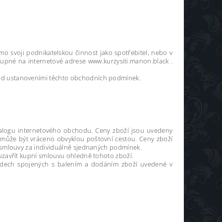
o svoji podnikatelskou činnost jako spotřebitel, nebo v
tupné na internetové adrese www.kurzysiti.manon.black .
řed ustanoveními těchto obchodních podmínek.
atalogu internetového obchodu. Ceny zboží jsou uvedeny
 nemůže být vráceno obvyklou poštovní cestou. Ceny zboží
 smlouvy za individuálně sjednaných podmínek.
uzavřít kupní smlouvu ohledně tohoto zboží.
adech spojených s balením a dodáním zboží uvedené v