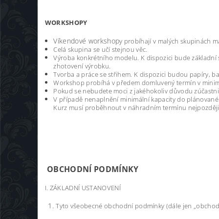
WORKSHOPY
Víkendové workshop
y probíhají v malých skupinách 
Celá skupina se učí stejnou věc.
Výroba konkrétního modelu. K dispozici bude základní s
zhotovení výrobku.
Tvorba a práce se střihem. K dispozici budou papíry, ba
Workshop probíhá v předem domluvený termín v minimá
Pokud se nebudete moci z jakéhokoliv důvodu zúčastni
V případě nenaplnění minimální kapacity do plánované
Kurz musí proběhnout v náhradním termínu nejpozději 
OBCHODNÍ PODMÍNKY
I. ZÁKLADNÍ USTANOVENÍ
Tyto všeobecné obchodní podmínky (dále jen „obchodní 