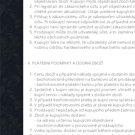
objednávání zboží. Kupující může objednávat zboží tak
Při registraci do zákaznického účtu a při objednávání z
změně povinen aktualizovat. Údaje uvedené kupujícím 
Přístup k zákaznickému účtu je zabezpečen uživatels
účtu. Prodávající nenese odpovědnost za případné zne
Kupující není oprávněn umožnit využívání zákaznickéh
Prodávající může zrušit uživatelský účet, a to zejména 
těchto obchodních podmínek.
Kupující bere na vědomí, že uživatelský účet nemusí
nutnou údržbu hardwarového a softwarového vybavení
V. PLATEBNÍ PODMÍNKY A DODÁNÍ ZBOŽÍ
Cenu zboží a případné náklady spojené s dodáním zbož
- bezhotovostně převodem na bankovní účet prodávaj
- bezhotovostně platební kartou přes platební bránu
Společně s kupní cenou je kupující povinen uhradit 
kupní cenou i náklady spojené s dodáním zboží.
V případě bezhotovostní platby je kupní cena splatn
V případě bezhotovostní platby je závazek kupujícího 
Prodávající nepožaduje od kupujícího předem žádnou 
Zboží je kupujícímu dodáno:
- na adresu určenou kupujícím objednávce
- osobním odběrem v provozovně prodávajícího
Volba způsobu dodání se provádí během objednávání 