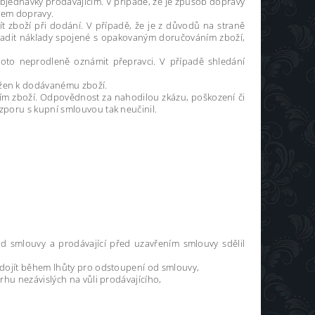
objednávky prodávajícím. V případě, že je způsob dopravy
obem dopravy.
ít zboží při dodání. V případě, že je z důvodů na straně
radit náklady spojené s opakovaným doručováním zboží,
 toto neprodleně oznámit přepravci. V případě shledání
ložen k dodávanému zboží.
etím zboží. Odpovědnost za nahodilou zkázu, poškození či
ozporu s kupní smlouvou tak neučinil.
.
d smlouvy a prodávající před uzavřením smlouvy sdělil
e dojít během lhůty pro odstoupení od smlouvy,
rhu nezávislých na vůli prodávajícího,