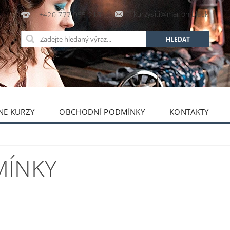
kurzysiti@manon.black
+420 777 955 213
NE KURZY
OBCHODNÍ PODMÍNKY
KONTAKTY
MÍNKY