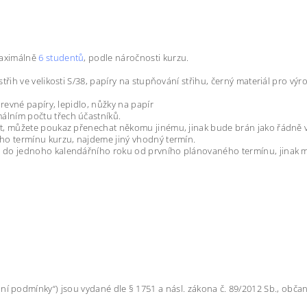
maximálně
6 studentů
, podle náročnosti kurzu.
třih ve velikosti S/38, papíry na stupňování střihu, černý materiál pro 
revné papíry, lepidlo, nůžky na papír
lním počtu třech účastníků.
t, můžete poukaz přenechat někomu jinému, jinak bude brán jako řádně 
ho termínu kurzu, najdeme jiný vhodný termín.
do jednoho kalendářního roku od prvního plánovaného termínu, jinak má
podmínky“) jsou vydané dle § 1751 a násl. zákona č. 89/2012 Sb., občans