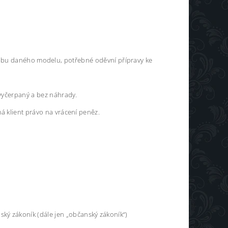
výrobu daného modelu, potřebné oděvní přípravy ke
vyčerpaný a bez náhrady.
 klient právo na vrácení peněz.
ký zákoník (dále jen „občanský zákoník“)