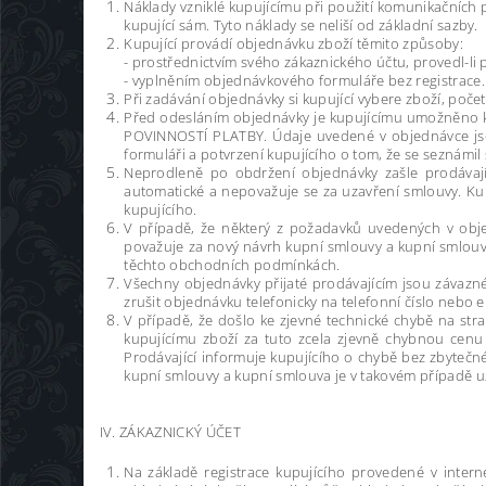
Náklady vzniklé kupujícímu při použití komunikačních p
kupující sám. Tyto náklady se neliší od základní sazby.
Kupující provádí objednávku zboží těmito způsoby:
- prostřednictvím svého zákaznického účtu, provedl-li
- vyplněním objednávkového formuláře bez registrace
Při zadávání objednávky si kupující vybere zboží, poče
Před odesláním objednávky je kupujícímu umožněno kon
POVINNOSTÍ PLATBY. Údaje uvedené v objednávce jso
formuláři a potvrzení kupujícího o tom, že se seznám
Neprodleně po obdržení objednávky zašle prodávajíc
automatické a nepovažuje se za uzavření smlouvy. Ku
kupujícího.
V případě, že některý z požadavků uvedených v obj
považuje za nový návrh kupní smlouvy a kupní smlouv
těchto obchodních podmínkách.
Všechny objednávky přijaté prodávajícím jsou závazn
zrušit objednávku telefonicky na telefonní číslo neb
V případě, že došlo ke zjevné technické chybě na st
kupujícímu zboží za tuto zcela zjevně chybnou cenu
Prodávající informuje kupujícího o chybě bez zbyte
kupní smlouvy a kupní smlouva je v takovém případě u
IV. ZÁKAZNICKÝ ÚČET
Na základě registrace kupujícího provedené v inte