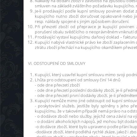
Náklady na dodání zboží v závislosti na způsobu odesl
smluven na základě zvláštního požadavku kupujícího, 
Je-li prodávající podle kupní smlouvy povinen dodat 
kupujícího nutno zboží doručovat opakovaně nebo ji
resp. náklady spojené s jiným způsobem doručení.
Při převzetí zboží od přepravce je kupující povinen
porušení obalu svědčícího o neoprávněném vniknutí do 
Prodávající vystaví kupujícímu daňový doklad – faktu
Kupující nabývá vlastnické právo ke zboží zaplacením 
ztrátu zboží přechází na kupujícího okamžikem převzetí
VI. ODSTOUPENÍ OD SMLOUVY
Kupující, který uzavřel kupní smlouvu mimo svoji podn
Lhůta pro odstoupení od smlouvy činí 14 dnů
- ode dne převzetí zboží
- ode dne převzetí poslední dodávky zboží, je-li před
- ode dne převzetí první dodávky zboží, je-li předmě
Kupující nemůže mimo jiné odstoupit od kupní smlouv
- poskytování služeb, jestliže byly splněny s jeho
kupujícímu, že v takovém případě nemá právo na odst
- o dodávce zboží nebo služby, jejichž cena závisí na
- o dodání alkoholických nápojů, jež mohou být dodány a
-o dodávce zboží, které bylo upraveno podle přání ku
-dodávce zboží, které podléhá rychlé zkáze, jakož i zb