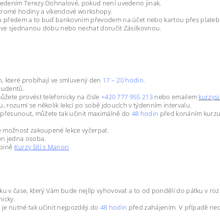
edením Terezy Dohnalové, pokud není uvedeno jinak.
ukromé hodiny a víkendové workshopy.
ku předem a to buď bankovním převodem na účet nebo kartou přes plateb
u ve sjednanou dobu nebo nechat doručit Zásilkovnou.
h, které probíhají ve smluvený den
17 – 20 hodin
.
tudentů.
ůžete provést telefonicky na čísle
+420 777 955 213
nebo emailem
kurzys
, rozumí se několik lekcí po sobě jdoucích v týdenním intervalu.
n přesunout, můžete tak učinit maximálně do
48 hodin
před konáním kurzu.
te možnost zakoupené lekce vyčerpat.
en jedna osoba.
upině
Kurzy šití s Manon
ku v čase, který Vám bude nejlíp vyhovovat a to od pondělí do pátku v ro
icky.
 je nutné tak učinit nejpozději do
48 hodin
před zahájením. V případě ned