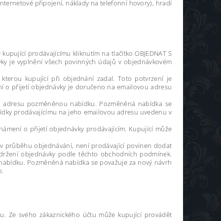
nternetové připojení, náklady na telefonní hovory), hradí
kupující prodávajícímu kliknutím na tlačítko OBJEDNAT S
ky je vyplnění všech povinných údajů v objednávkovém
terou kupující při objednání zadal. Toto potvrzení je
í o přijetí objednávky je doručeno na emailovou adresu
ovou adresu pozměněnou nabídku. Pozměněná nabídka se
abídky prodávajícímu na jeho emailovou adresu uvedenu v
ámení o přijetí objednávky prodávajícím. Kupující může
 v průběhu objednávání, není prodávající povinen dodat
obdržení objednávky podle těchto obchodních podmínek.
 nabídku. Pozměněná nabídka se považuje za nový návrh
o.
tu. Ze svého zákaznického účtu může kupující provádět