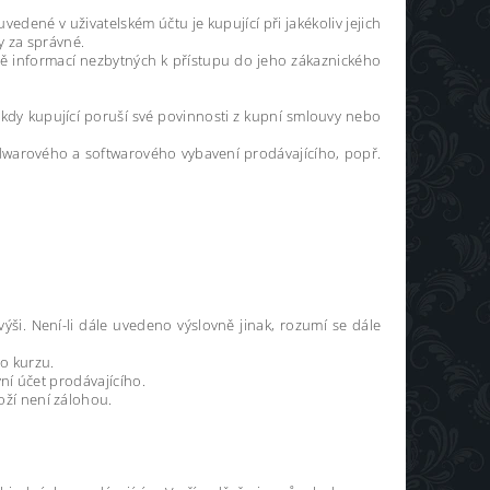
edené v uživatelském účtu je kupující při jakékoliv jejich
y za správné.
ně informací nezbytných k přístupu do jeho zákaznického
ě, kdy kupující poruší své povinnosti z kupní smlouvy nebo
dwarového a softwarového vybavení prodávajícího, popř.
ši. Není-li dále uvedeno výslovně jinak, rozumí se dále
o kurzu.
ní účet prodávajícího.
ží není zálohou.