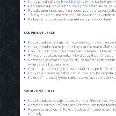
Kurzy probíhají v
Ateliéru MANON v Praze Karlíně
pod v
Nabízíme skupinové tříhodinové podvečerní lekce, so
Po zakoupení poukazu v e-shopu, zaplatíte celou část
Tištěný poukaz si můžete osobně vyzvednout v ateliér
Ke každému poukazu dostanete malý praktický dárek
SKUPINOVÉ LEKCE
Koupí poukazu si zajistíte místo na skupinových kurzec
Délka jednoho kurzu je 3 hodiny v počtu maximálně 4 s
Do kurzu je nutné udělat rezervaci předem. Rezervaci m
Při koupi poukazu na několik lekcí za zvýhodněnou cenu
Rezervace je závazná. V případě, že budete chtít termí
vyčerpaná a bez náhrady.
Platnost poukazu je jeden kalendářní rok, po který má
Poukaz je přenosný, takže není nutné, aby ho čerpala j
Kalendář na každý týden naleznete ve facebookové sk
SOUKROMÉ LEKCE
Koupí poukazu si zajistíte soukromou tříhodinovou výu
Rezervaci termínu můžete provést emailem nebo telefon
Rezervace je závazná. Pokud budete chtít změnit termín
náhrady.