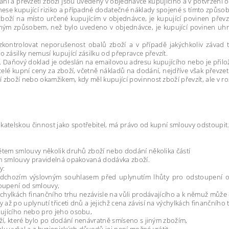
ání a převzetí zboží jsou uvedeny v objednávce kupujícího a v potvrzení 
nese kupující riziko a případné dodatečné náklady spojené s tímto způs
zboží na místo určené kupujícím v objednávce, je kupující povinen převz
ným způsobem, než bylo uvedeno v objednávce, je kupující povinen uh
 zkontrolovat neporušenost obalů zboží a v případě jakýchkoliv závad
zásilky nemusí kupující zásilku od přepravce převzít.
ru. Daňový doklad je odeslán na emailovou adresu kupujícího nebo je při
celé kupní ceny za zboží, včetně nákladů na dodání, nejdříve však převz
 zboží nebo okamžikem, kdy měl kupující povinnost zboží převzít, ale v r
ikatelskou činnost jako spotřebitel, má právo od kupní smlouvy odstoupit
mětem smlouvy několik druhů zboží nebo dodání několika částí
tem smlouvy pravidelná opakovaná dodávka zboží.
y:
 předchozím výslovným souhlasem před uplynutím lhůty pro odstoupení o
oupení od smlouvy,
 výchylkách finančního trhu nezávisle na vůli prodávajícího a k němuž můž
ž po uplynutí třiceti dnů a jejichž cena závisí na výchylkách finančního t
pujícího nebo pro jeho osobu,
oží, které bylo po dodání nenávratně smíseno s jiným zbožím,