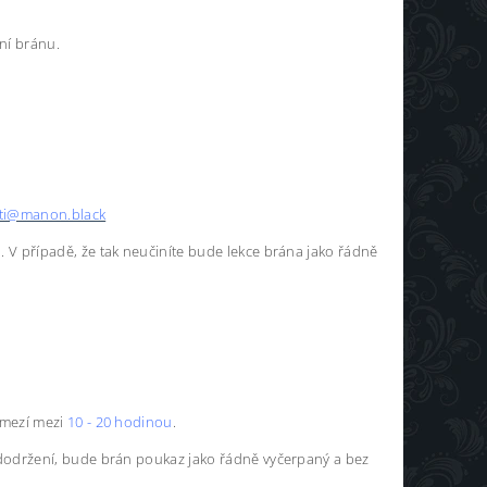
ní bránu.
iti@manon.black
 V případě, že tak neučiníte bude lekce brána jako řádně
zmezí mezi
10 - 20 hodinou
.
održení, bude brán poukaz jako řádně vyčerpaný a bez