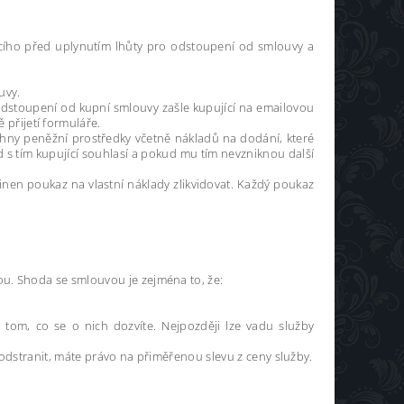
cího před uplynutím lhůty pro odstoupení od smlouvy a
uvy.
dstoupení od kupní smlouvy zašle kupující na emailovou
přijetí formuláře.
chny peněžní prostředky včetně nákladů na dodání, které
d s tím kupující souhlasí a pokud mu tím nevzniknou další
inen poukaz na vlastní náklady zlikvidovat. Každý poukaz
ou. Shoda se smlouvou je zejména to, že:
tom, co se o nich dozvíte. Nejpozději lze vadu služby
 odstranit, máte právo na přiměřenou slevu z ceny služby.
.